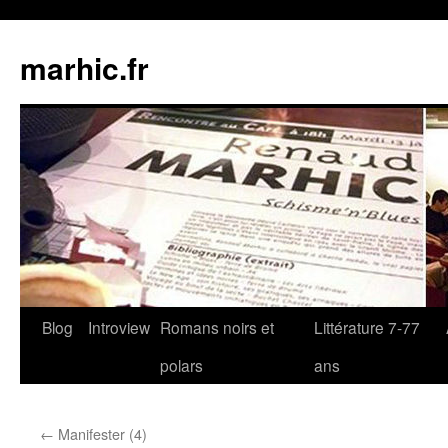
Aller
au
marhic.fr
contenu
Blog
Introview
Romans noirs et
Littérature 7-77
polars
ans
←
Manifester (4)