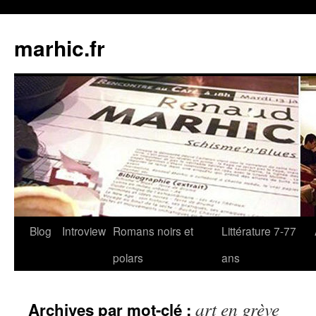
Aller
au
marhic.fr
contenu
Blog
Introview
Romans noirs et
Littérature 7-77
polars
ans
art en grève
Archives par mot-clé :