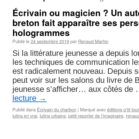
Écrivain ou magicien ? Un au
breton fait apparaître ses pe
hologrammes
Publié le
24 septembre 2019
par
Renaud Marhic
Si la littérature jeunesse a depuis l
les techniques de communication les
est radicalement nouveau. Depuis 
peut voir sur les salons du livre de
jeunesse s’afficher… aux côtés de
lecture
→
Publié dans
Écrivain du charbon
|
Marqué avec
éditions p'tit loui
lutins en vrai
,
lutins urbains
,
petit reporter de l'imaginaire
,
renau