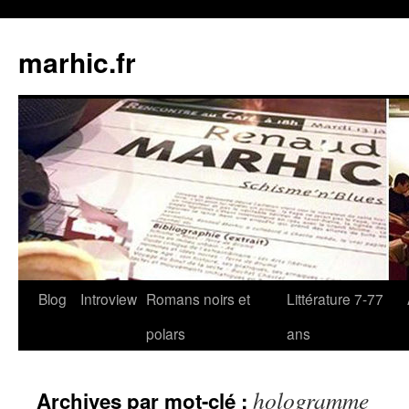
Aller
au
marhic.fr
contenu
Blog
Introview
Romans noirs et
Littérature 7-77
polars
ans
hologramme
Archives par mot-clé :