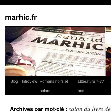
Aller
au
marhic.fr
contenu
Blog
Introview
Romans noirs et
Littérature 7-77
polars
ans
salon du livre de
Archives par mot-clé :